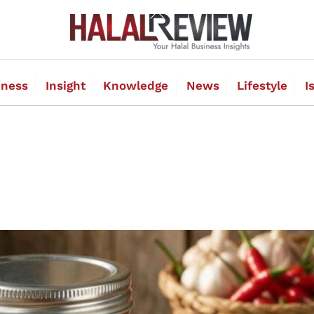
Back
To
Top
iness
Insight
Knowledge
News
Lifestyle
I