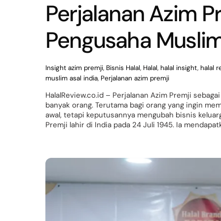
Perjalanan Azim P
Pengusaha Muslim 
Insight
azim premji
,
Bisnis Halal
,
Halal
,
halal insight
,
halal 
muslim asal india
,
Perjalanan azim premji
HalalReview.co.id – Perjalanan Azim Premji sebaga
banyak orang. Terutama bagi orang yang ingin mem
awal, tetapi keputusannya mengubah bisnis keluar
Premji lahir di India pada 24 Juli 1945. Ia mendapat