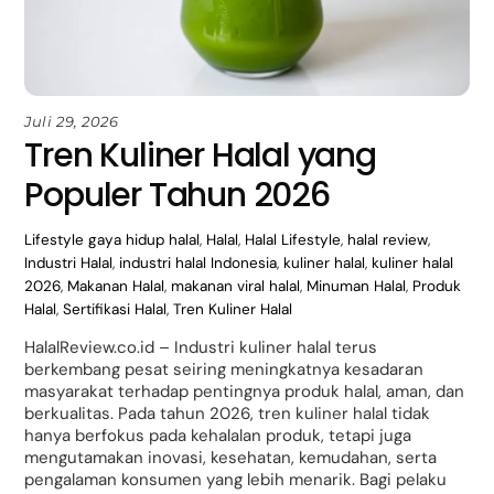
Juli 29, 2026
Tren Kuliner Halal yang
Populer Tahun 2026
Lifestyle
gaya hidup halal
,
Halal
,
Halal Lifestyle
,
halal review
,
Industri Halal
,
industri halal Indonesia
,
kuliner halal
,
kuliner halal
2026
,
Makanan Halal
,
makanan viral halal
,
Minuman Halal
,
Produk
Halal
,
Sertifikasi Halal
,
Tren Kuliner Halal
HalalReview.co.id – Industri kuliner halal terus
berkembang pesat seiring meningkatnya kesadaran
masyarakat terhadap pentingnya produk halal, aman, dan
berkualitas. Pada tahun 2026, tren kuliner halal tidak
hanya berfokus pada kehalalan produk, tetapi juga
mengutamakan inovasi, kesehatan, kemudahan, serta
pengalaman konsumen yang lebih menarik. Bagi pelaku