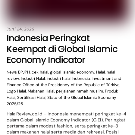
Juni 24, 2026
Indonesia Peringkat
Keempat di Global Islamic
Economy Indicator
News
BPJPH
,
cek halal
,
global islamic economy
,
Halal
,
halal
review
,
Industri Halal
,
industri halal Indonesia
,
Investment and
Finance Office of the Presidency of the Republic of Türkiye
,
Logo Halal
,
Makanan Halal
,
perjalanan ramah muslim
,
Produk
Halal
,
Sertifikasi Halal
,
State of the Global Islamic Economy
2025/26
HalalReview.co.id – Indonesia menempati peringkat ke-4
dalam Global Islamic Economy Indicator (GIEI). Peringkat
pertama dalam modest fashion, serta peringkat ke-3
dalam makanan halal serta media dan rekreasi. Posisi