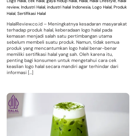
Logo Halal
,
cek halal
,
gaya hidup halal
,
Halal
,
Halal Lifestyle
,
halal
review
,
Industri Halal
,
industri halal Indonesia
,
Logo Halal
,
Produk
Halal
,
Sertifikasi Halal
HalalReview.co.id – Meningkatnya kesadaran masyarakat
terhadap produk halal, keberadaan logo halal pada
kemasan menjadi salah satu pertimbangan utama
sebelum membeli suatu produk. Namun, tidak semua
produk yang mencantumkan logo halal benar-benar
memiliki sertifikasi halal yang sah. Oleh karena itu,
penting bagi konsumen untuk mengetahui cara cek
keaslian logo halal secara mandiri agar terhindar dari
informasi […]