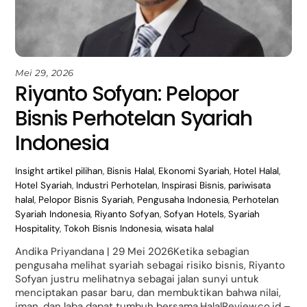
Mei 29, 2026
Riyanto Sofyan: Pelopor
Bisnis Perhotelan Syariah
Indonesia
Insight
artikel pilihan
,
Bisnis Halal
,
Ekonomi Syariah
,
Hotel Halal
,
Hotel Syariah
,
Industri Perhotelan
,
Inspirasi Bisnis
,
pariwisata
halal
,
Pelopor Bisnis Syariah
,
Pengusaha Indonesia
,
Perhotelan
Syariah Indonesia
,
Riyanto Sofyan
,
Sofyan Hotels
,
Syariah
Hospitality
,
Tokoh Bisnis Indonesia
,
wisata halal
Andika Priyandana | 29 Mei 2026Ketika sebagian
pengusaha melihat syariah sebagai risiko bisnis, Riyanto
Sofyan justru melihatnya sebagai jalan sunyi untuk
menciptakan pasar baru, dan membuktikan bahwa nilai,
iman, dan laba dapat tumbuh bersama.HalalReview.co.id –