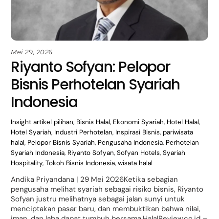
Mei 29, 2026
Riyanto Sofyan: Pelopor
Bisnis Perhotelan Syariah
Indonesia
Insight
artikel pilihan
,
Bisnis Halal
,
Ekonomi Syariah
,
Hotel Halal
,
Hotel Syariah
,
Industri Perhotelan
,
Inspirasi Bisnis
,
pariwisata
halal
,
Pelopor Bisnis Syariah
,
Pengusaha Indonesia
,
Perhotelan
Syariah Indonesia
,
Riyanto Sofyan
,
Sofyan Hotels
,
Syariah
Hospitality
,
Tokoh Bisnis Indonesia
,
wisata halal
Andika Priyandana | 29 Mei 2026Ketika sebagian
pengusaha melihat syariah sebagai risiko bisnis, Riyanto
Sofyan justru melihatnya sebagai jalan sunyi untuk
menciptakan pasar baru, dan membuktikan bahwa nilai,
iman, dan laba dapat tumbuh bersama.HalalReview.co.id –