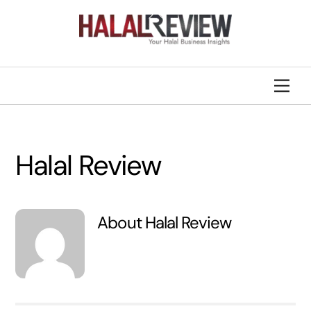
Skip
Back
to
To
content
Top
Men
Halal Review
About
Halal Review