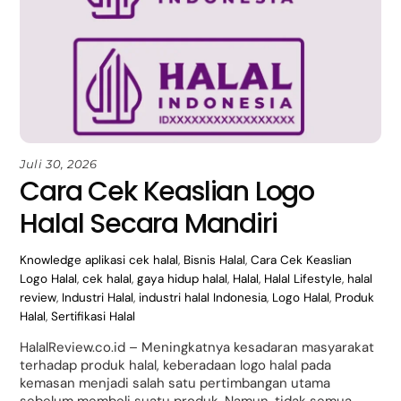
Juli 30, 2026
Cara Cek Keaslian Logo
Halal Secara Mandiri
Knowledge
aplikasi cek halal
,
Bisnis Halal
,
Cara Cek Keaslian
Logo Halal
,
cek halal
,
gaya hidup halal
,
Halal
,
Halal Lifestyle
,
halal
review
,
Industri Halal
,
industri halal Indonesia
,
Logo Halal
,
Produk
Halal
,
Sertifikasi Halal
HalalReview.co.id – Meningkatnya kesadaran masyarakat
terhadap produk halal, keberadaan logo halal pada
kemasan menjadi salah satu pertimbangan utama
sebelum membeli suatu produk. Namun, tidak semua