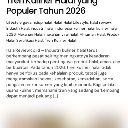
Tren Kuliner Halal yang
Populer Tahun 2026
Lifestyle
gaya hidup halal
,
Halal
,
Halal Lifestyle
,
halal review
,
Industri Halal
,
industri halal Indonesia
,
kuliner halal
,
kuliner halal
2026
,
Makanan Halal
,
makanan viral halal
,
Minuman Halal
,
Produk
Halal
,
Sertifikasi Halal
,
Tren Kuliner Halal
HalalReview.co.id – Industri kuliner halal terus
berkembang pesat seiring meningkatnya kesadaran
masyarakat terhadap pentingnya produk halal, aman, dan
berkualitas. Pada tahun 2026, tren kuliner halal tidak
hanya berfokus pada kehalalan produk, tetapi juga
mengutamakan inovasi, kesehatan, kemudahan, serta
pengalaman konsumen yang lebih menarik. Bagi pelaku
usaha kuliner, memahami tren yang sedang berkembang
dapat menjadi peluang […]