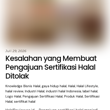
Juli 29, 2026
Kesalahan yang Membuat
Pengajuan Sertifikasi Halal
Ditolak
Knowledge
Bisnis Halal
,
gaya hidup halal
,
Halal
,
Halal Lifestyle
,
halal review
,
Industri Halal
,
industri halal Indonesia
,
label halal
,
Logo Halal
,
Pengajuan Sertifikasi Halal
,
Produk Halal
,
Sertifikasi
Halal
,
sertifikat halal
HalalReview.co.id – Pengajuan sertifikasi halal menjadi