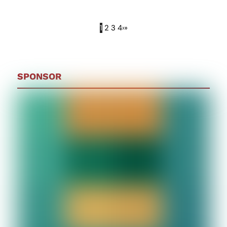
1
2
3
4
›
»
SPONSOR