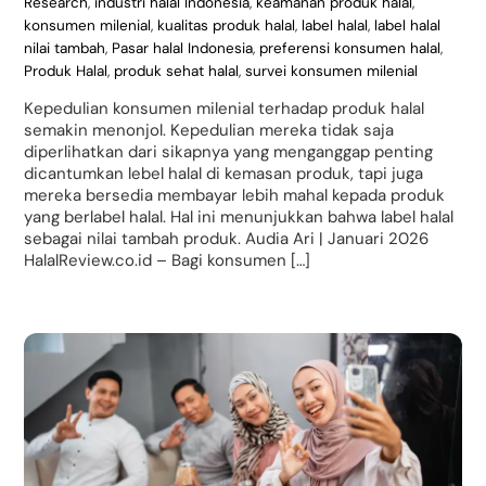
Research
,
industri halal Indonesia
,
keamanan produk halal
,
konsumen milenial
,
kualitas produk halal
,
label halal
,
label halal
nilai tambah
,
Pasar halal Indonesia
,
preferensi konsumen halal
,
Produk Halal
,
produk sehat halal
,
survei konsumen milenial
Kepedulian konsumen milenial terhadap produk halal
semakin menonjol. Kepedulian mereka tidak saja
diperlihatkan dari sikapnya yang menganggap penting
dicantumkan lebel halal di kemasan produk, tapi juga
mereka bersedia membayar lebih mahal kepada produk
yang berlabel halal. Hal ini menunjukkan bahwa label halal
sebagai nilai tambah produk. Audia Ari | Januari 2026
HalalReview.co.id – Bagi konsumen […]