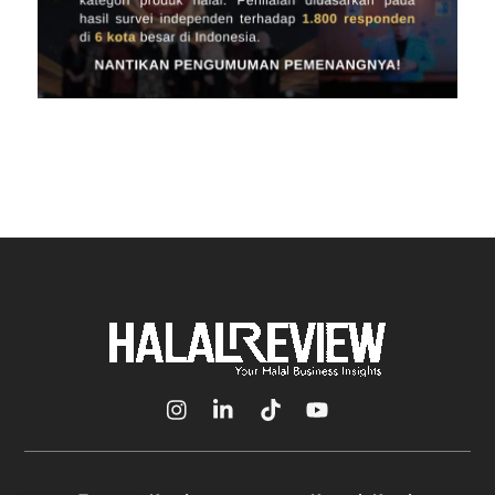
Icon
Icon
Icon
Icon
label
label
label
label