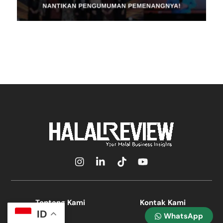
Icon
Icon
Icon
Icon
label
label
label
label
Tentang Kami
Kontak Kami
ID
WhatsApp