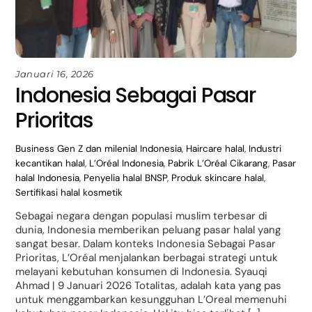
Januari 16, 2026
Indonesia Sebagai Pasar
Prioritas
Business
Gen Z dan milenial Indonesia
,
Haircare halal
,
Industri
kecantikan halal
,
L’Oréal Indonesia
,
Pabrik L’Oréal Cikarang
,
Pasar
halal Indonesia
,
Penyelia halal BNSP
,
Produk skincare halal
,
Sertifikasi halal kosmetik
Sebagai negara dengan populasi muslim terbesar di
dunia, Indonesia memberikan peluang pasar halal yang
sangat besar. Dalam konteks Indonesia Sebagai Pasar
Prioritas, L’Oréal menjalankan berbagai strategi untuk
melayani kebutuhan konsumen di Indonesia. Syauqi
Ahmad | 9 Januari 2026 Totalitas, adalah kata yang pas
untuk menggambarkan kesungguhan L’Oreal memenuhi