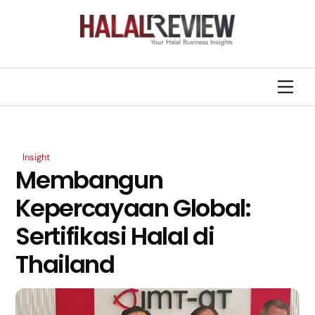
Skip
Back
to
To
content
Top
Men
Insight
Membangun
Kepercayaan Global:
Sertifikasi Halal di
Thailand