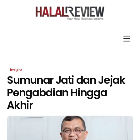
Skip
Back
to
To
content
Top
Men
Insight
Sumunar Jati dan Jejak
Pengabdian Hingga
Akhir