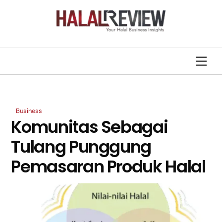
Skip
Back
to
To
content
Top
Men
Business
Komunitas Sebagai
Tulang Punggung
Pemasaran Produk Halal