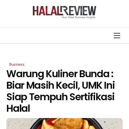
Skip
Back
to
To
content
Top
Men
Business
Warung Kuliner Bunda :
Biar Masih Kecil, UMK Ini
Siap Tempuh Sertifikasi
Halal