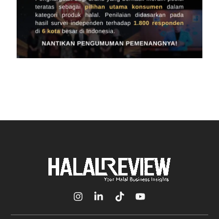
Icon
Icon
Icon
Icon
label
label
label
label