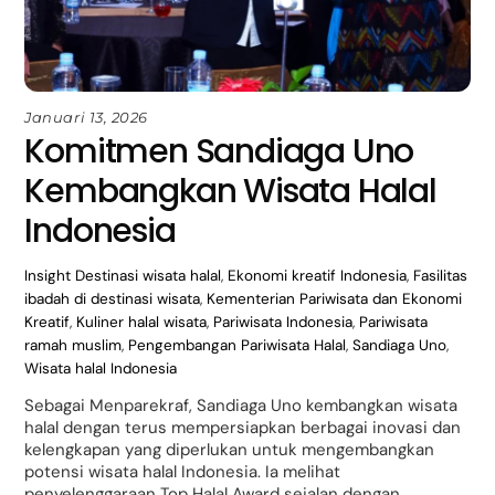
Januari 13, 2026
Komitmen Sandiaga Uno
Kembangkan Wisata Halal
Indonesia
Insight
Destinasi wisata halal
,
Ekonomi kreatif Indonesia
,
Fasilitas
ibadah di destinasi wisata
,
Kementerian Pariwisata dan Ekonomi
Kreatif
,
Kuliner halal wisata
,
Pariwisata Indonesia
,
Pariwisata
ramah muslim
,
Pengembangan Pariwisata Halal
,
Sandiaga Uno
,
Wisata halal Indonesia
Sebagai Menparekraf, Sandiaga Uno kembangkan wisata
halal dengan terus mempersiapkan berbagai inovasi dan
kelengkapan yang diperlukan untuk mengembangkan
potensi wisata halal Indonesia. Ia melihat
penyelenggaraan Top Halal Award sejalan dengan