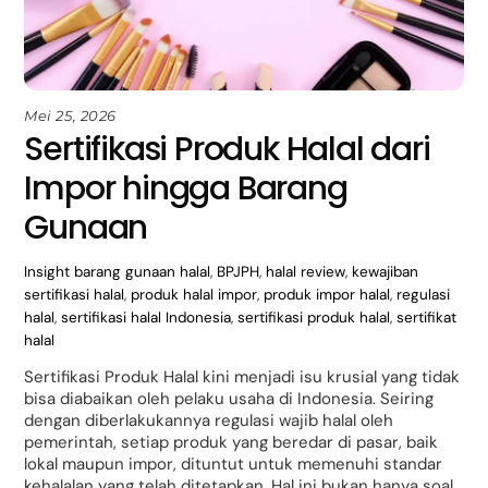
Mei 25, 2026
Sertifikasi Produk Halal dari
Impor hingga Barang
Gunaan
Insight
barang gunaan halal
,
BPJPH
,
halal review
,
kewajiban
sertifikasi halal
,
produk halal impor
,
produk impor halal
,
regulasi
halal
,
sertifikasi halal Indonesia
,
sertifikasi produk halal
,
sertifikat
halal
Sertifikasi Produk Halal kini menjadi isu krusial yang tidak
bisa diabaikan oleh pelaku usaha di Indonesia. Seiring
dengan diberlakukannya regulasi wajib halal oleh
pemerintah, setiap produk yang beredar di pasar, baik
lokal maupun impor, dituntut untuk memenuhi standar
kehalalan yang telah ditetapkan. Hal ini bukan hanya soal