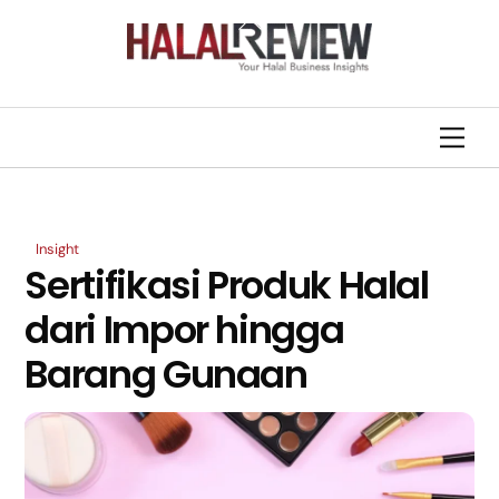
Skip
Back
to
To
content
Top
Men
Insight
Sertifikasi Produk Halal
dari Impor hingga
Barang Gunaan