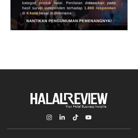
Icon
Icon
Icon
Icon
label
label
label
label