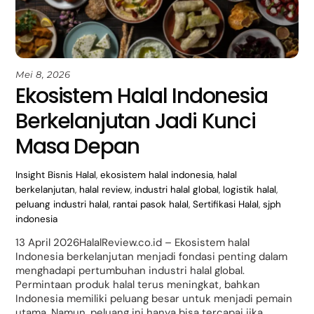
Mei 8, 2026
Ekosistem Halal Indonesia
Berkelanjutan Jadi Kunci
Masa Depan
Insight
Bisnis Halal
,
ekosistem halal indonesia
,
halal
berkelanjutan
,
halal review
,
industri halal global
,
logistik halal
,
peluang industri halal
,
rantai pasok halal
,
Sertifikasi Halal
,
sjph
indonesia
13 April 2026HalalReview.co.id – Ekosistem halal
Indonesia berkelanjutan menjadi fondasi penting dalam
menghadapi pertumbuhan industri halal global.
Permintaan produk halal terus meningkat, bahkan
Indonesia memiliki peluang besar untuk menjadi pemain
utama. Namun, peluang ini hanya bisa tercapai jika