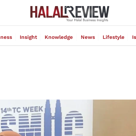
Back
To
Top
iness
Insight
Knowledge
News
Lifestyle
I