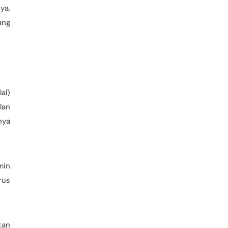
ya.
ang
al)
lan
nya
min
rus
kan