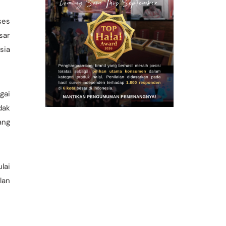
ses
sar
sia
gai
dak
ang
lai
lan