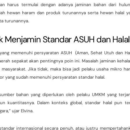
tan harus termulai dengan adanya jaminan bahan dari hulun
dalah hewan haram dan produk turunannya serta hewan halal y
ta turunannya.
k Menjamin Standar ASUH dan Halal
l yang memenuhi persyaratan ASUH (Aman, Sehat Utuh dan Hal
erah sepakat akan pentingnya poin ini. Masalah jaminan kehala
 masyarakat. Jika tidak, maka bisa jadi pelaku usaha mikro ha
por yang sudah memenuhi persyaratan standar halal.
 sumber bahan yang diperlukan oleh pelaku UMKM yang terja
n kuantitasnya. Dalam konteks global, standar halal pun te
ra,” ujar Elvina.
standar internasional secara penuh, atau justru mempertahan