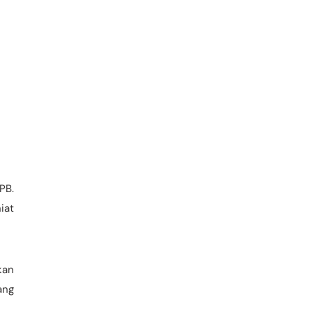
PB.
iat
kan
ang