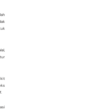
lah
dak
tuk
al,
tur
kit
eks
f.
kasi