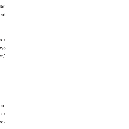
ari
pat
dak
nya
t,”
kan
tuk
dak