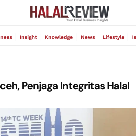
Back
To
Top
iness
Insight
Knowledge
News
Lifestyle
I
eh, Penjaga Integritas Halal