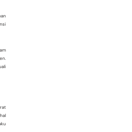
nan
nsi
lam
en.
ali
rat
hal
aku