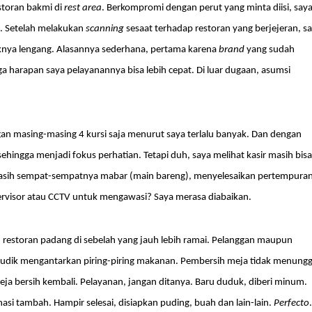
storan bakmi di
rest area
. Berkompromi dengan perut yang minta diisi, say
ik. Setelah melakukan
scanning
sesaat terhadap restoran yang berjejeran, s
ya lengang. Alasannya sederhana, pertama karena
brand
yang sudah
 harapan saya pelayanannya bisa lebih cepat. Di luar dugaan, asumsi
an masing-masing 4 kursi saja menurut saya terlalu banyak. Dan dengan
sehingga menjadi fokus perhatian. Tetapi duh, saya melihat kasir masih bisa
 masih sempat-sempatnya mabar (main bareng), menyelesaikan pertempura
pervisor atau CCTV untuk mengawasi? Saya merasa diabaikan.
 restoran padang di sebelah yang jauh lebih ramai. Pelanggan maupun
mudik mengantarkan piring-piring makanan. Pembersih meja tidak menung
eja bersih kembali. Pelayanan, jangan ditanya. Baru duduk, diberi minum.
asi tambah. Hampir selesai, disiapkan puding, buah dan lain-lain.
Perfecto
.