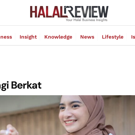
Back
To
Top
iness
Insight
Knowledge
News
Lifestyle
I
gi Berkat