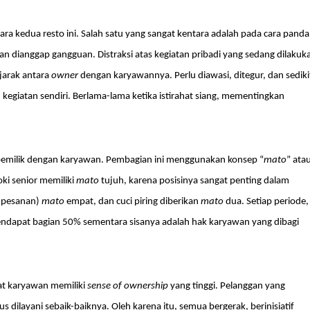
a kedua resto ini. Salah satu yang sangat kentara adalah pada cara pand
an dianggap gangguan. Distraksi atas kegiatan pribadi yang sedang dilakuk
jarak antara
owner
dengan karyawannya. Perlu diawasi, ditegur, dan sediki
kegiatan sendiri. Berlama-lama ketika istirahat siang, mementingkan
ra pemilik dengan karyawan. Pembagian ini menggunakan konsep “
mato
” ata
ki senior memiliki
mato
tujuh, karena posisinya sangat penting dalam
a pesanan)
mato
empat, dan cuci piring diberikan
mato
dua. Setiap periode,
 mendapat bagian 50% sementara sisanya adalah hak karyawan yang dibagi
at karyawan memiliki
sense of ownership
yang tinggi. Pelanggan yang
dilayani sebaik-baiknya. Oleh karena itu, semua bergerak, berinisiatif