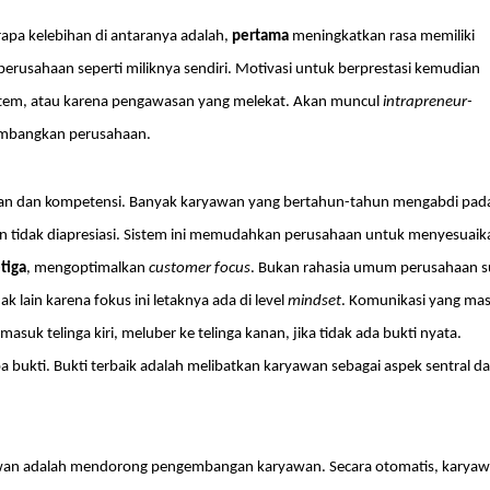
rapa kelebihan di antaranya adalah,
pertama
meningkatkan rasa memiliki
usahaan seperti miliknya sendiri. Motivasi untuk berprestasi kemudian
istem, atau karena pengawasan yang melekat. Akan muncul
intrapreneur-
embangkan perusahaan.
man dan kompetensi. Banyak karyawan yang bertahun-tahun mengabdi pad
an tidak diapresiasi. Sistem ini memudahkan perusahaan untuk menyesuaik
tiga
, mengoptimalkan
customer
focus
. Bukan rahasia umum perusahaan su
k lain karena fokus ini letaknya ada di level
mindset
. Komunikasi yang mas
uk telinga kiri, meluber ke telinga kanan, jika tidak ada bukti nyata.
 bukti. Bukti terbaik adalah melibatkan karyawan sebagai aspek sentral da
an adalah mendorong pengembangan karyawan. Secara otomatis, karya