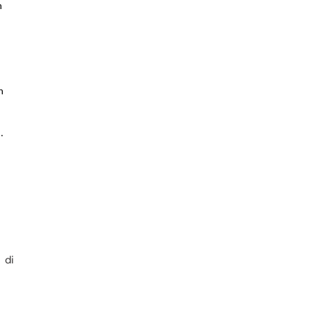
n
n
n
.
di