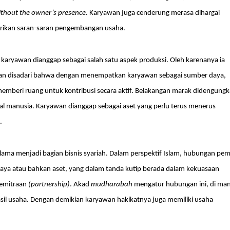
ithout the owner’s presence
. Karyawan juga cenderung merasa dihargai
erikan saran-saran pengembangan usaha.
 karyawan dianggap sebagai salah satu aspek produksi. Oleh karenanya ia
ian disadari bahwa dengan menempatkan karyawan sebagai sumber daya,
mberi ruang untuk kontribusi secara aktif. Belakangan marak didengung
l manusia. Karyawan dianggap sebagai aset yang perlu terus menerus
i.
ama menjadi bagian bisnis syariah. Dalam perspektif Islam, hubungan pemi
ya atau bahkan aset, yang dalam tanda kutip berada dalam kekuasaan
kemitraan
(partnership)
. Akad
mudharabah
mengatur hubungan ini, di ma
sil usaha. Dengan demikian karyawan hakikatnya juga memiliki usaha