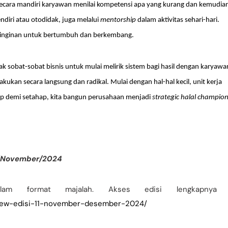
r. Secara mandiri karyawan menilai kompetensi apa yang kurang dan kemudia
endiri atau otodidak, juga melalui
mentorship
dalam aktivitas sehari-hari.
n keinginan untuk bertumbuh dan berkembang.
ak sobat-sobat bisnis untuk mulai melirik sistem bagi hasil dengan karyawa
akukan secara langsung dan radikal. Mulai dengan hal-hal kecil, unit kerja
ap demi setahap, kita bangun perusahaan menjadi
strategic halal champio
11/November/2024
alam format majalah. Akses edisi lengkapnya 
eview-edisi-11-november-desember-2024/