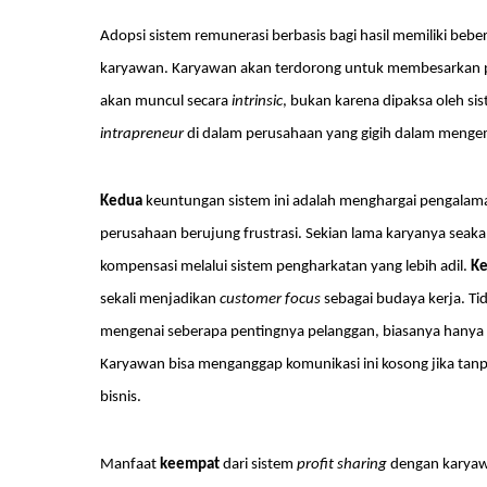
Adopsi sistem remunerasi berbasis bagi hasil memiliki bebe
karyawan. Karyawan akan terdorong untuk membesarkan per
akan muncul secara
intrinsic
, bukan karena dipaksa oleh s
intrapreneur
di dalam perusahaan yang gigih dalam meng
Kedua
keuntungan sistem ini adalah menghargai pengala
perusahaan berujung frustrasi. Sekian lama karyanya seak
kompensasi melalui sistem pengharkatan yang lebih adil.
Ke
sekali menjadikan
customer focus
sebagai budaya kerja. Tida
mengenai seberapa pentingnya pelanggan, biasanya hanya mas
Karyawan bisa menganggap komunikasi ini kosong jika tanpa
bisnis.
Manfaat
keempat
dari sistem
profit sharing
dengan karyaw