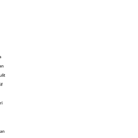
a
an
lit
if
ri
wan