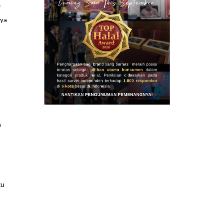
a
aya
n
gu