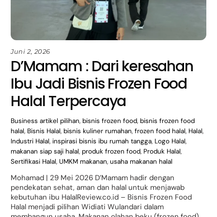
Juni 2, 2026
D’Mamam : Dari keresahan
Ibu Jadi Bisnis Frozen Food
Halal Terpercaya
Business
artikel pilihan
,
bisnis frozen food
,
bisnis frozen food
halal
,
Bisnis Halal
,
bisnis kuliner rumahan
,
frozen food halal
,
Halal
,
Industri Halal
,
inspirasi bisnis ibu rumah tangga
,
Logo Halal
,
makanan siap saji halal
,
produk frozen food
,
Produk Halal
,
Sertifikasi Halal
,
UMKM makanan
,
usaha makanan halal
Mohamad | 29 Mei 2026 D’Mamam hadir dengan
pendekatan sehat, aman dan halal untuk menjawab
kebutuhan ibu HalalReview.co.id – Bisnis Frozen Food
Halal menjadi pilihan Widiati Wulandari dalam
membangun usaha. Makanan olahan beku (frozen food),