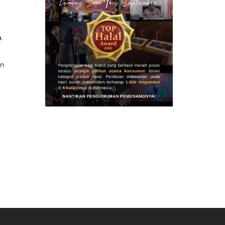
a
,
an