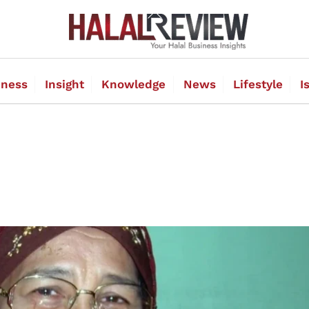
Back
To
Top
iness
Insight
Knowledge
News
Lifestyle
I