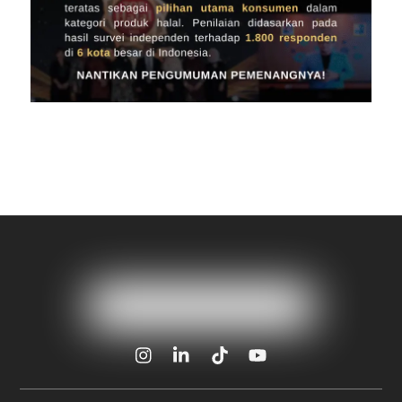
Icon
Icon
Icon
Icon
label
label
label
label