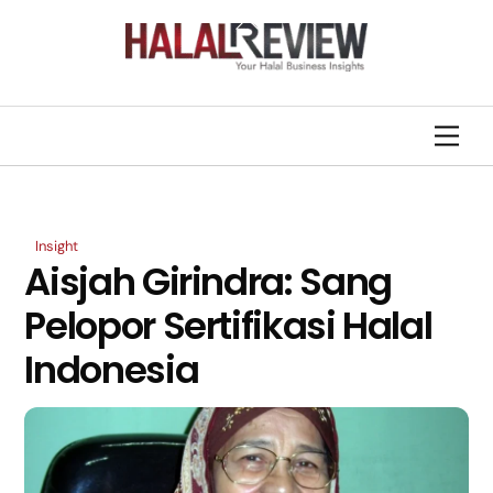
Skip
Back
to
To
content
Top
Men
Insight
Aisjah Girindra: Sang
Pelopor Sertifikasi Halal
Indonesia