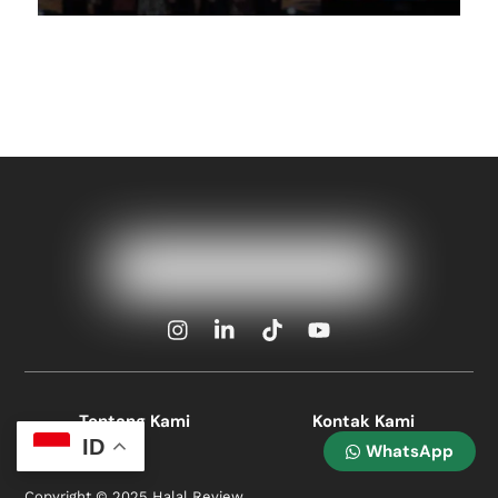
Icon
Icon
Icon
Icon
label
label
label
label
Tentang Kami
Kontak Kami
ID
WhatsApp
Copyright © 2025 Halal Review.