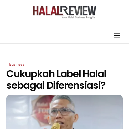
Skip
Back
to
To
content
Top
Men
Business
Cukupkah Label Halal
sebagai Diferensiasi?