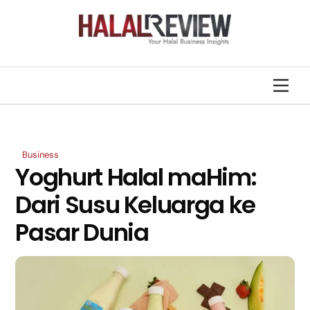
Skip
Back
to
To
content
Top
Men
Business
Yoghurt Halal maHim:
Dari Susu Keluarga ke
Pasar Dunia