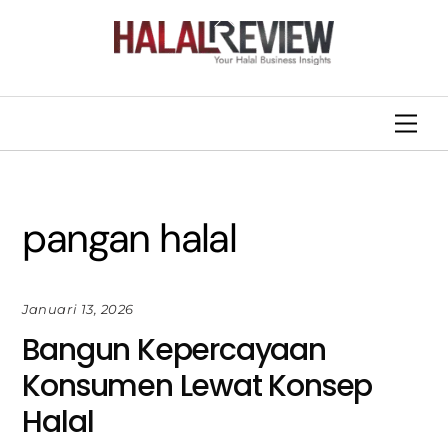
Skip
Back
to
To
content
Top
Men
pangan halal
Januari 13, 2026
Bangun Kepercayaan
Konsumen Lewat Konsep
Halal