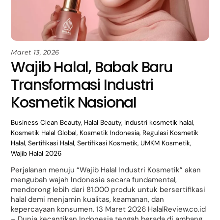
Maret 13, 2026
Wajib Halal, Babak Baru
Transformasi Industri
Kosmetik Nasional
Business
Clean Beauty
,
Halal Beauty
,
industri kosmetik halal
,
Kosmetik Halal Global
,
Kosmetik Indonesia
,
Regulasi Kosmetik
Halal
,
Sertifikasi Halal
,
Sertifikasi Kosmetik
,
UMKM Kosmetik
,
Wajib Halal 2026
Perjalanan menuju “Wajib Halal Industri Kosmetik” akan
mengubah wajah Indonesia secara fundamental,
mendorong lebih dari 81.000 produk untuk bersertifikasi
halal demi menjamin kualitas, keamanan, dan
kepercayaan konsumen. 13 Maret 2026 HalalReview.co.id
– Dunia kecantikan Indonesia tengah berada di ambang