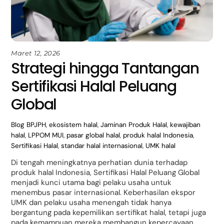
Maret 12, 2026
Strategi hingga Tantangan
Sertifikasi Halal Peluang
Global
Blog
BPJPH
,
ekosistem halal
,
Jaminan Produk Halal
,
kewajiban
halal
,
LPPOM MUI
,
pasar global halal
,
produk halal Indonesia
,
Sertifikasi Halal
,
standar halal internasional
,
UMK halal
Di tengah meningkatnya perhatian dunia terhadap
produk halal Indonesia, Sertifikasi Halal Peluang Global
menjadi kunci utama bagi pelaku usaha untuk
menembus pasar internasional. Keberhasilan ekspor
UMK dan pelaku usaha menengah tidak hanya
bergantung pada kepemilikan sertifikat halal, tetapi juga
pada kemampuan mereka membangun kepercayaan