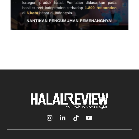
Icon
Icon
Icon
Icon
label
label
label
label