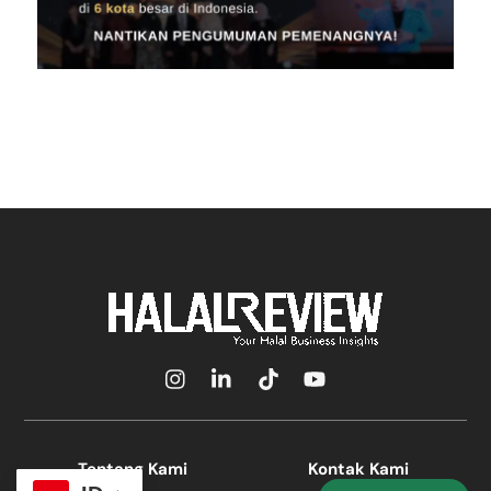
Icon
Icon
Icon
Icon
label
label
label
label
Tentang Kami
Kontak Kami