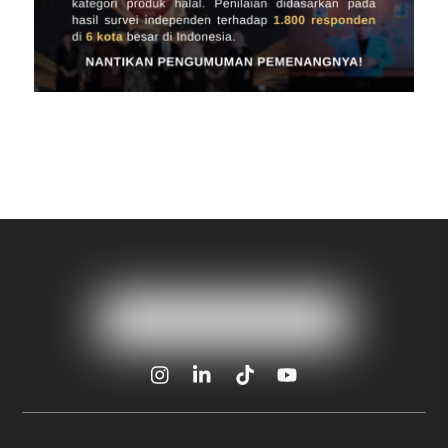
Icon
Icon
Icon
Icon
label
label
label
label