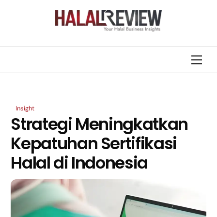
Skip
Back
to
To
content
Top
Men
Insight
Strategi Meningkatkan
Kepatuhan Sertifikasi
Halal di Indonesia