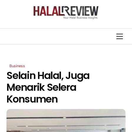
Skip
Back
to
To
content
Top
Men
Business
Selain Halal, Juga
Menarik Selera
Konsumen