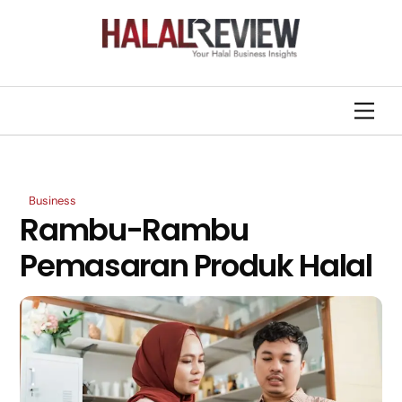
Skip
Back
to
To
content
Top
Men
Business
Rambu-Rambu
Pemasaran Produk Halal