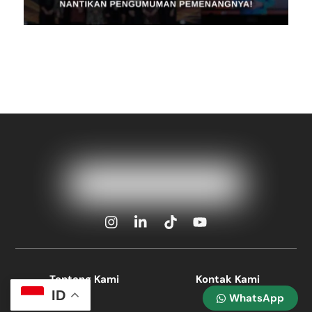
Icon
Icon
Icon
Icon
label
label
label
label
Tentang Kami
Kontak Kami
ID
WhatsApp