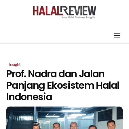
Skip
Back
to
To
content
Top
Men
Insight
Prof. Nadra dan Jalan
Panjang Ekosistem Halal
Indonesia