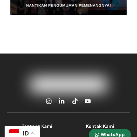
Icon
Icon
Icon
Icon
label
label
label
label
Tentang Kami
Kontak Kami
ID
WhatsApp