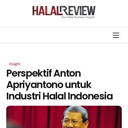
Skip
Back
to
To
content
Top
Men
Insight
Perspektif Anton
Apriyantono untuk
Industri Halal Indonesia