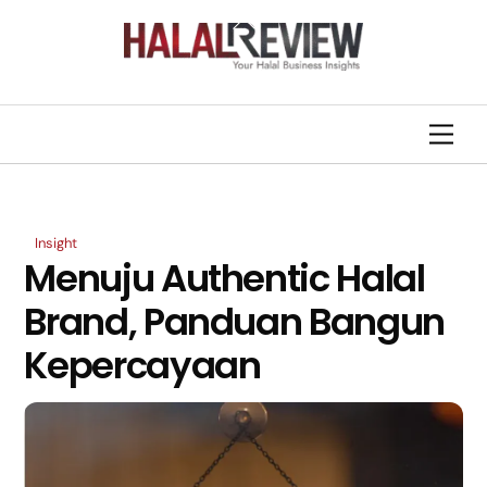
Skip
Back
to
To
content
Top
Men
Insight
Menuju Authentic Halal
Brand, Panduan Bangun
Kepercayaan