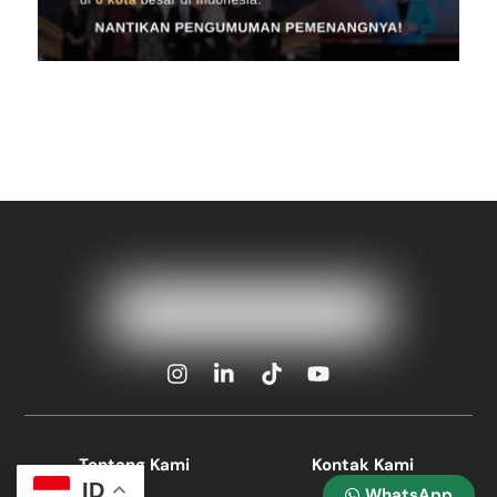
Icon
Icon
Icon
Icon
label
label
label
label
Tentang Kami
Kontak Kami
ID
WhatsApp