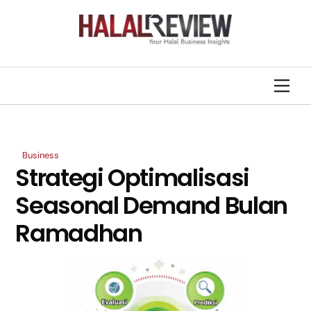
Skip
Back
to
To
content
Top
Men
Business
Strategi Optimalisasi
Seasonal Demand Bulan
Ramadhan