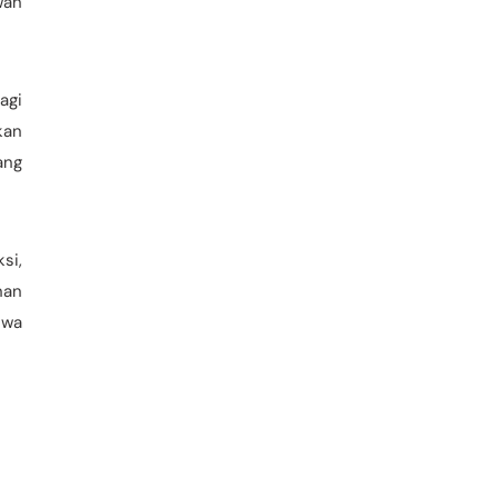
wan
agi
kan
ang
si,
nan
hwa