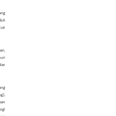
ang
D&A
tuk
an,
hun
iar
ang
g),
man
ogi