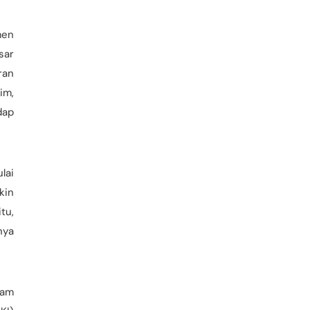
men
sar
ran
im,
dap
lai
kin
tu,
nya
lam