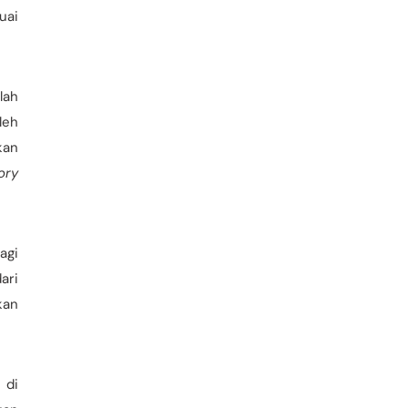
uai
lah
leh
kan
ory
agi
ari
kan
 di