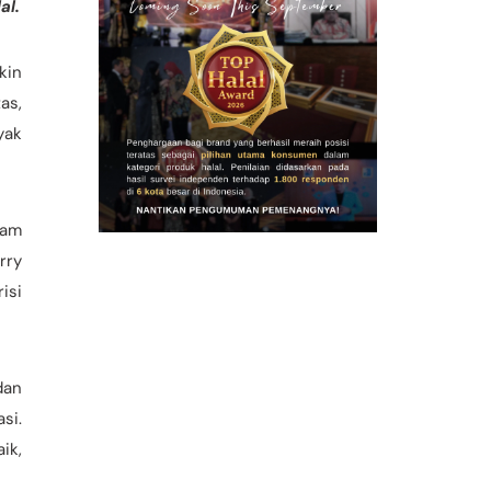
al.
kin
as,
yak
lam
rry
isi
dan
si.
ik,