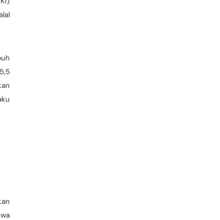
KI)
lal
buh
5,5
kan
aku
kan
hwa