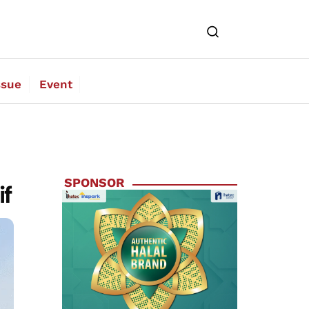
ssue
Event
SPONSOR
if