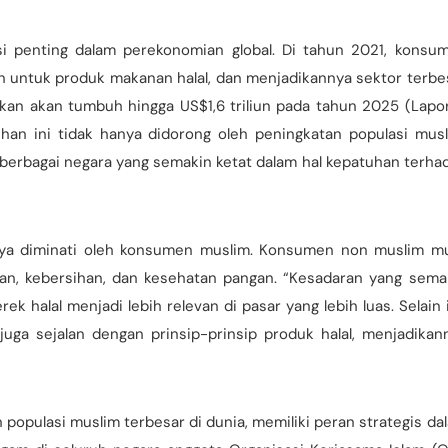
si penting dalam perekonomian global. Di tahun 2021, konsu
un untuk produk makanan halal, dan menjadikannya sektor terbe
rakan akan tumbuh hingga US$1,6 triliun pada tahun 2025 (Lapo
han ini tidak hanya didorong oleh peningkatan populasi musl
i berbagai negara yang semakin ketat dalam hal kepatuhan terha
anya diminati oleh konsumen muslim. Konsumen non muslim mu
an, kebersihan, dan kesehatan pangan. “Kesadaran yang sema
 halal menjadi lebih relevan di pasar yang lebih luas. Selain i
 juga sejalan dengan prinsip-prinsip produk halal, menjadikan
populasi muslim terbesar di dunia, memiliki peran strategis da