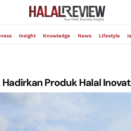
Back
To
Top
iness
Insight
Knowledge
News
Lifestyle
I
 Hadirkan Produk Halal Inovat