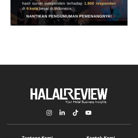
Icon
Icon
Icon
Icon
label
label
label
label
Tentang Kami
Kontak Kami