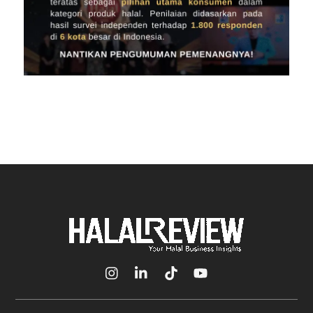
Icon
Icon
Icon
Icon
label
label
label
label