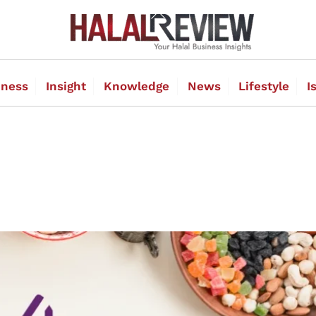
Back
To
Top
iness
Insight
Knowledge
News
Lifestyle
I