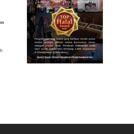
tas
ih