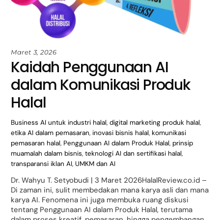
Maret 3, 2026
Kaidah Penggunaan AI
dalam Komunikasi Produk
Halal
Business
AI untuk industri halal
,
digital marketing produk halal
,
etika AI dalam pemasaran
,
inovasi bisnis halal
,
komunikasi
pemasaran halal
,
Penggunaan AI dalam Produk Halal
,
prinsip
muamalah dalam bisnis
,
teknologi AI dan sertifikasi halal
,
transparansi iklan AI
,
UMKM dan AI
Dr. Wahyu T. Setyobudi | 3 Maret 2026HalalReview.co.id –
Di zaman ini, sulit membedakan mana karya asli dan mana
karya AI. Fenomena ini juga membuka ruang diskusi
tentang Penggunaan AI dalam Produk Halal, terutama
dalam proses kreatif, pemasaran, hingga pengembangan