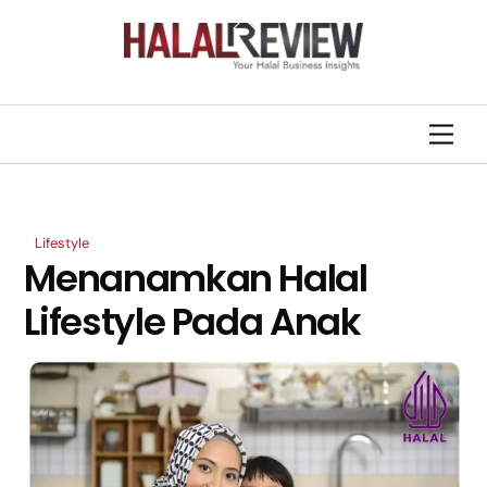
Skip
Back
to
To
content
Top
Men
Lifestyle
Menanamkan Halal
Lifestyle Pada Anak