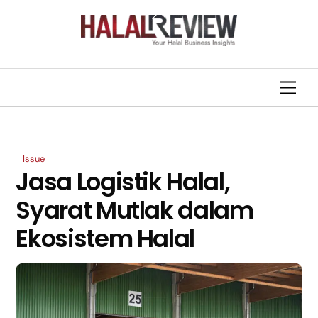
Skip
Back
to
To
content
Top
Men
Issue
Jasa Logistik Halal,
Syarat Mutlak dalam
Ekosistem Halal